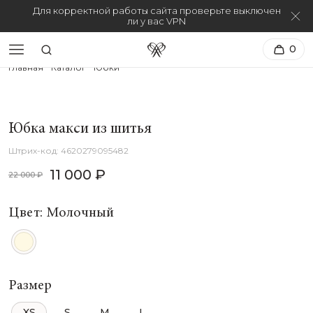
Для корректной работы сайта проверьте выключен
ли у вас VPN
0
Главная
Каталог
Юбки
Юбка макси из шитья
4620279095482
11 000 ₽
22 000 ₽
Цвет: Молочный
Размер
XS
S
M
L