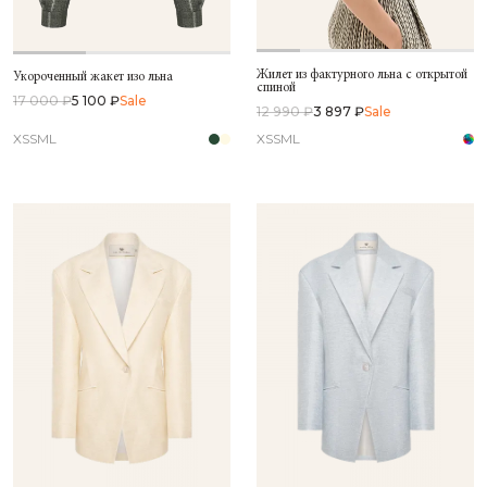
Жилет из фактурного льна с открытой
Укороченный жакет изо льна
спиной
17 000 ₽
5 100 ₽
Sale
12 990 ₽
3 897 ₽
Sale
XS
S
M
L
XS
S
M
L