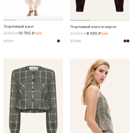
Укороченный жакет
Укороченный жакет из шерсти
21 500 ₽
10 750 ₽
Sale
23 500 ₽
8 930 ₽
Sale
XS
S
M
XS
S
M
L