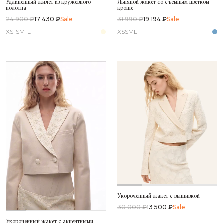
Удлиненный жилет из кружевного
Льняной жакет со съемным цветком
полотна
кроше
24 900 ₽
17 430 ₽
Sale
31 990 ₽
19 194 ₽
Sale
XS-S
M-L
XS
S
M
L
Укороченный жакет с вышивкой
30 000 ₽
13 500 ₽
Sale
Укороченный жакет с акцентными