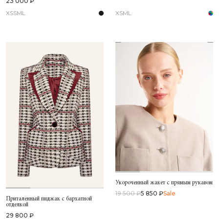
23 000 ₽
XS
S
M
L
XS
M
L
Укороченный жакет с прямым рукавом
19 500 ₽
5 850 ₽
Sale
Приталенный пиджак с бархатной
отделкой
29 800 ₽