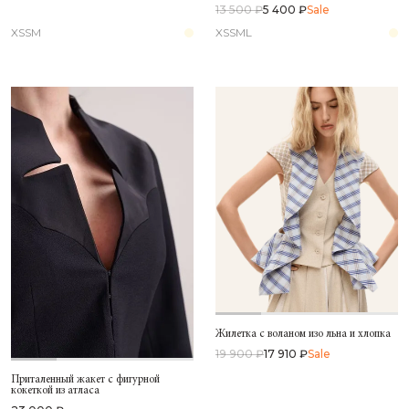
13 500 ₽
5 400 ₽
Sale
XS
S
M
XS
S
M
L
Жилетка с воланом изо льна и хлопка
19 900 ₽
17 910 ₽
Sale
Приталенный жакет с фигурной
кокеткой из атласа