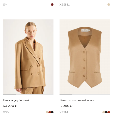
S
M
XS
S
M
L
Пиджак двубортный
Жилет из костюмной ткани
43 270 ₽
12 350 ₽
XS
M
L
XS
S
M
L