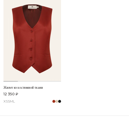
Жилет из костюмной ткани
12 350 ₽
XS
S
M
L