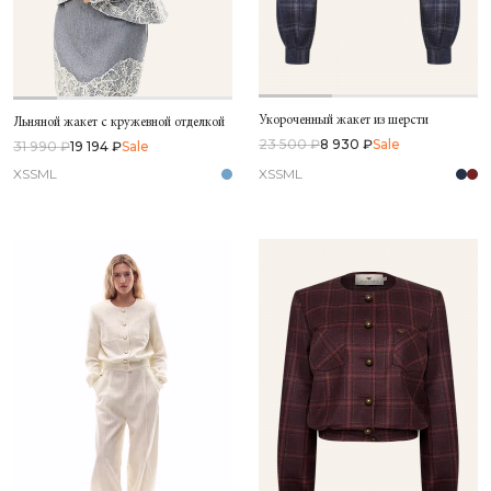
Укороченный жакет из шерсти
Льняной жакет с кружевной отделкой
23 500 ₽
8 930 ₽
Sale
31 990 ₽
19 194 ₽
Sale
XS
S
M
L
XS
S
M
L