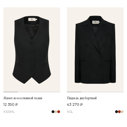
Жилет из костюмной ткани
Пиджак двубортный
12 350 ₽
43 270 ₽
XS
S
M
L
XS
L