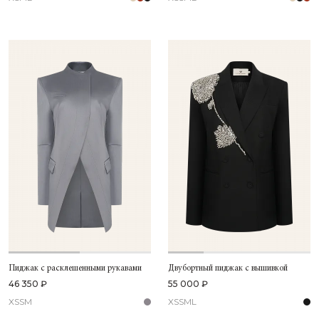
Пиджак с расклешенными рукавами
Двубортный пиджак с вышивкой
46 350 ₽
55 000 ₽
XS
S
M
XS
S
M
L