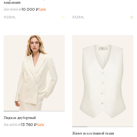
лацканами
20 000 ₽
10 000 ₽
Sale
XS
S
M
L
XS
S
M
L
Пиджак двубортный
34 400 ₽
13 760 ₽
Sale
Жилет из костюмной ткани