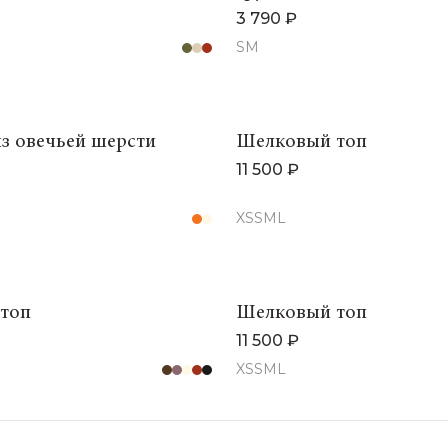
3 790 ₽
S
M
з овечьей шерсти
Шелковый топ
11 500 ₽
XS
S
M
L
топ
Шелковый топ
11 500 ₽
XS
S
M
L