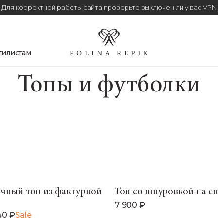
Для корректной работы сайта проверьте выключен ли у вас VPN
тилистам
Топы и футболки
чный топ из фактурной
Топ со шнуровкой на с
7 900 ₽
40 ₽
Sale