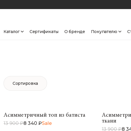
Каталог
Сертификаты
О бренде
Покупателю
С
Сортировка
Асимметричный топ из батиста
Асимметри
ткани
13 900 ₽
8 340 ₽
Sale
13 900 ₽
8 3