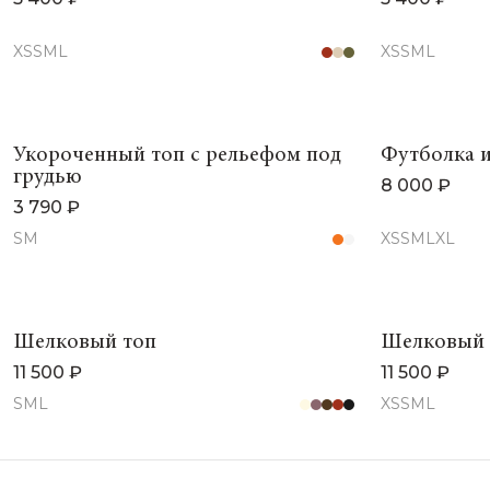
XS
S
M
L
XS
S
M
L
Укороченный топ с рельефом под
Футболка и
грудью
8 000 ₽
3 790 ₽
S
M
XS
S
M
L
XL
Шелковый топ
Шелковый 
11 500 ₽
11 500 ₽
S
M
L
XS
S
M
L