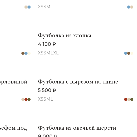
XS
S
M
Футболка из хлопка
4 100 ₽
XS
S
M
L
XL
орловиной
Футболка с вырезом на спине
5 500 ₽
XS
S
M
L
ьефом под
Футболка из овечьей шерсти
8 000 ₽