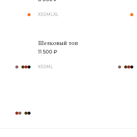
XS
S
M
L
XL
Шелковый топ
11 500 ₽
XS
S
M
L