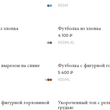
XS
S
M
з хлопка
Футболка из хлопка
4 100 ₽
XS
S
M
L
XL
 вырезом на спине
Футболка с фигурной г
5 400 ₽
XS
S
M
L
с фигурной горловиной
Укороченный топ с рел
грудью