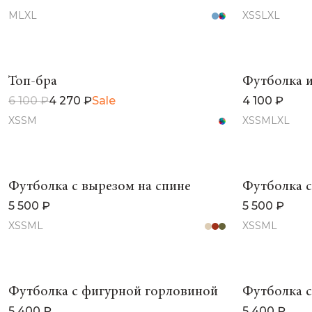
M
L
XL
XS
S
L
XL
Топ-бра
Футболка и
6 100 ₽
4 270 ₽
Sale
4 100 ₽
XS
S
M
XS
S
M
L
XL
Футболка с вырезом на спине
Футболка с
5 500 ₽
5 500 ₽
XS
S
M
L
XS
S
M
L
Футболка с фигурной горловиной
Футболка 
5 400 ₽
5 400 ₽