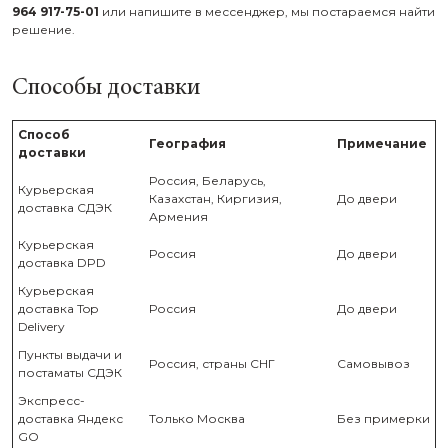
964 917-75-01
или напишите в мессенджер, мы постараемся найти
решение.
Способы доставки
Способ
География
Примечание
доставки
Россия, Беларусь,
Курьерская
Казахстан, Киргизия,
До двери
доставка СДЭК
Армения
Курьерская
Россия
До двери
доставка DPD
Курьерская
доставка Top
Россия
До двери
Delivery
Пункты выдачи и
Россия, страны СНГ
Самовывоз
постаматы СДЭК
Экспресс-
доставка Яндекс
Только Москва
Без примерки
GO