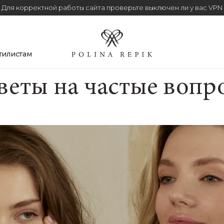
Для корректной работы сайта проверьте выключен ли у вас VPN
тилистам
веты на частые вопр