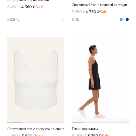
Спортивный топ на молнии
Спортивный топ с молнией на груди
5 450 ₽
4 360 ₽
Sale
5 950 ₽
4 760 ₽
Sale
XS
S
M
L
S
M
L
Теннисное платье
Спортивный топ с прорезью на спине
10 950 ₽
8 760 ₽
Sale
4 850 ₽
3 880 ₽
Sale