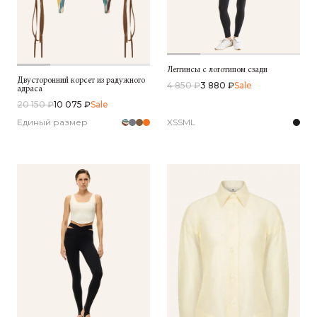
Леггинсы с логотипом сзади
Двусторонний корсет из радужного
4 850 ₽
3 880 ₽
Sale
адраса
20 150 ₽
10 075 ₽
Sale
Единый размер
XS
S
M
L