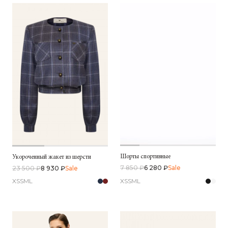
Шорты спортивные
Укороченный жакет из шерсти
7 850 ₽
6 280 ₽
Sale
23 500 ₽
8 930 ₽
Sale
XS
S
M
L
XS
S
M
L