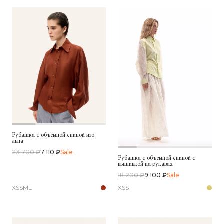
Рубашка с объемной спиной изо
льна
23 700 ₽
7 110 ₽
Sale
Рубашка с объемной спиной с
вышивкой на рукавах
18 200 ₽
9 100 ₽
Sale
XS
S
M
L
XS
S