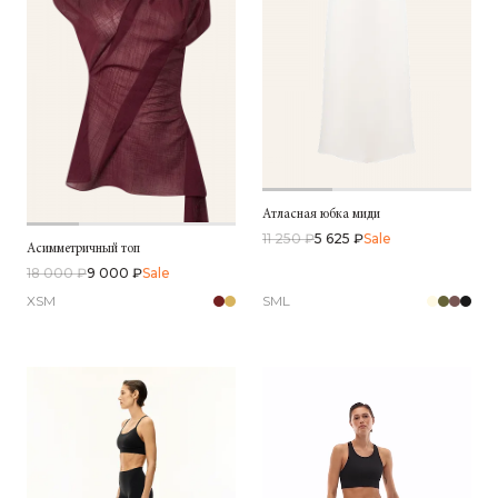
Атласная юбка миди
11 250 ₽
5 625 ₽
Sale
Асимметричный топ
18 000 ₽
9 000 ₽
Sale
XS
M
S
M
L