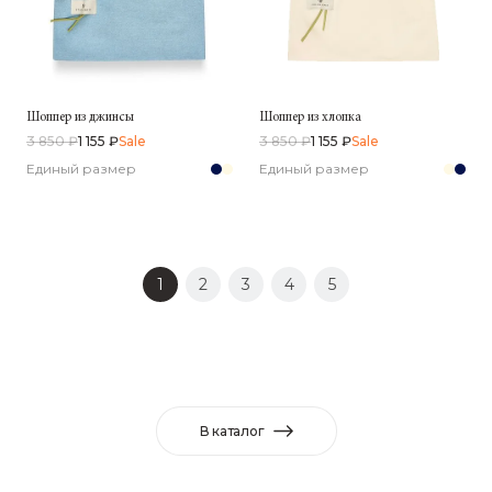
Шоппер из джинсы
Шоппер из хлопка
3 850 ₽
1 155 ₽
Sale
3 850 ₽
1 155 ₽
Sale
Единый размер
Единый размер
1
2
3
4
5
В каталог