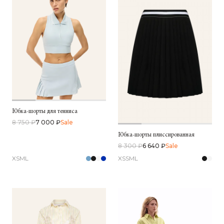
Юбка-шорты для тенниса
8 750 ₽
7 000 ₽
Sale
Юбка-шорты плиссированная
8 300 ₽
6 640 ₽
Sale
XS
M
L
XS
S
M
L