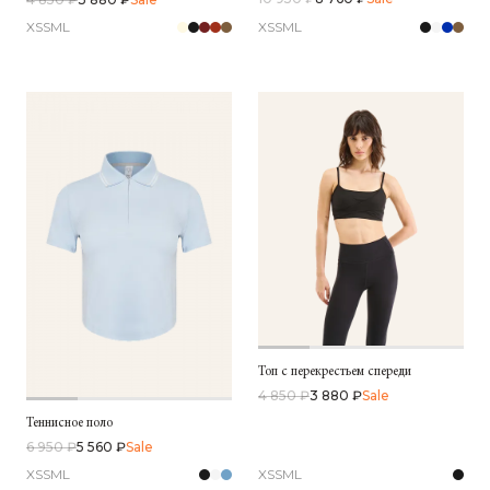
XS
S
M
L
XS
S
M
L
Топ с перекрестьем спереди
4 850 ₽
3 880 ₽
Sale
Теннисное поло
6 950 ₽
5 560 ₽
Sale
XS
S
M
L
XS
S
M
L