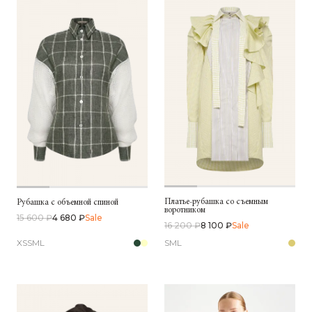
Платье-рубашка со съемным
Рубашка с объемной спиной
воротником
15 600 ₽
4 680 ₽
Sale
16 200 ₽
8 100 ₽
Sale
XS
S
M
L
S
M
L