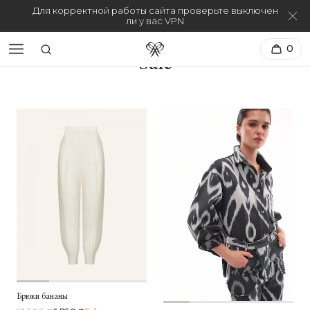
Для корректной работы сайта проверьте выключен
ли у вас VPN
0
Sale
Брюки бананы