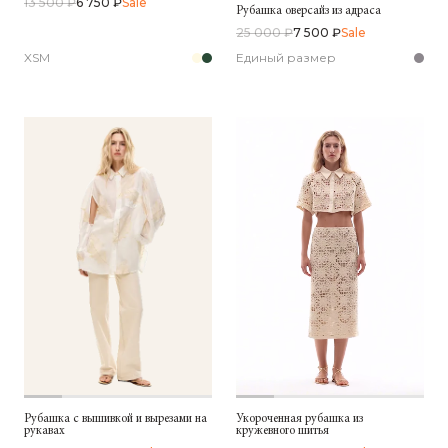
13 500 ₽
6 750 ₽
Sale
Рубашка оверсайз из адраса
25 000 ₽
7 500 ₽
Sale
XS
M
Единый размер
Рубашка c вышивкой и вырезами на
Укороченная рубашка из
рукавах
кружевного шитья