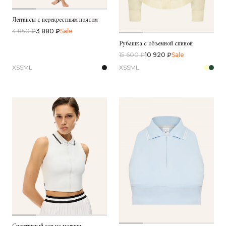
Леггинсы с перекрестным поясом
4 850 ₽
3 880 ₽
Sale
Рубашка с объемной спиной
15 600 ₽
10 920 ₽
Sale
XS
S
M
L
XS
S
M
L