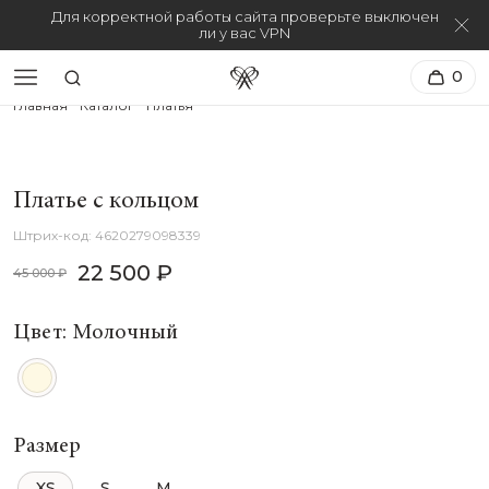
Для корректной работы сайта проверьте выключен
ли у вас VPN
0
Главная
Каталог
Платья
Платье с кольцом
4620279098339
22 500 ₽
45 000 ₽
Цвет: Молочный
Размер
XS
S
M