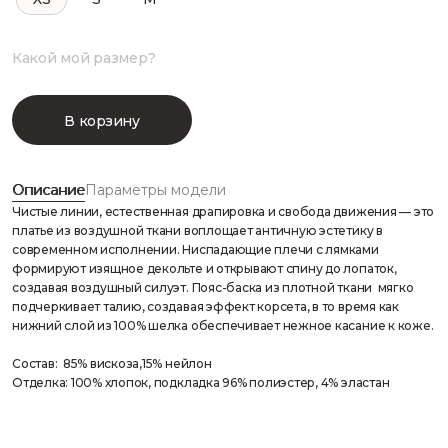
Какой мой размер?
В корзину
Описание
Параметры модели
Чистые линии, естественная драпировка и свобода движения — это
платье из воздушной ткани воплощает античную эстетику в
современном исполнении. Ниспадающие плечи с лямками
формируют изящное декольте и открывают спину до лопаток,
создавая воздушный силуэт. Пояс-баска из плотной ткани мягко
подчеркивает талию, создавая эффект корсета, в то время как
нижний слой из 100% шелка обеспечивает нежное касание к коже.
Состав: 85% вискоза,15% нейлон
Отделка: 100% хлопок, подкладка 96% полиэстер, 4% эластан