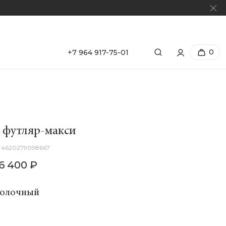
0
+7 964 917-75-01
 футляр-макси
4620279098667
6 400 ₽
Молочный