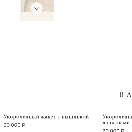
В
Укороченный жакет с вышивкой
Укороченн
лацканами
30 000 ₽
20 000 ₽