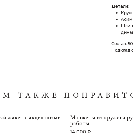
Детали
:
Круж
Асим
Шлица
дина
Состав: 5
Подкладк
АМ ТАКЖЕ ПОНРАВИТ
ый жакет с акцентными
Манжеты из кружева р
работы
14 000 ₽