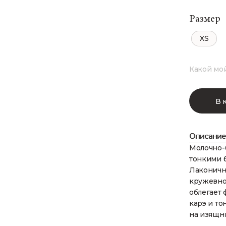
Размер
XS
Какой мо
В 
Описание
Молочно-
тонкими 
Лаконичн
кружевног
облегает 
карэ и то
на изящн