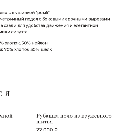
ево с вышивкой "ромб"
метричный подол с боковыми арочными вырезами
 сзади для удобства движения и элегантной
мики силуэта
0% хлопок, 50% нейлон
а: 70% хлопок 30% шёлк
СЯ
учной
Рубашка поло из кружевного
шитья
22 000 ₽