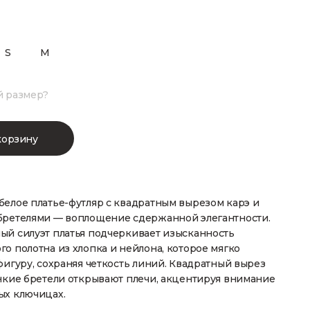
S
M
й размер?
корзину
белое платье-футляр с квадратным вырезом карэ и
бретелями — воплощение сдержанной элегантности.
ый силуэт платья подчеркивает изысканность
о полотна из хлопка и нейлона, которое мягко
фигуру, сохраняя четкость линий. Квадратный вырез
нкие бретели открывают плечи, акцентируя внимание
ых ключицах.