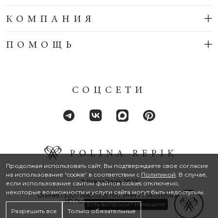
КОМПАНИЯ
ПОМОЩЬ
СОЦСЕТИ
Продолжая использовать сайт, Вы подтверждаете свое согласие
на использование “cookie” в соответствии с
Политикой
. В случае,
© Polina Repik 2026
если использование сайтом файлов cookies отключено,
некоторые возможности и услуги сайта могут быть недоступны.
ОГРНИП 320774600525700, ИНН 770405195834
ИП Рыбакова Татьяна Львовна
Разрешить все
Только обязательные