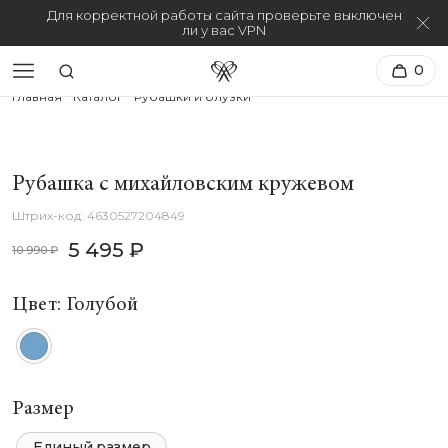
Для корректной работы сайта проверьте выключен
ли у вас VPN
0
Главная
Каталог
Рубашки и блузки
Рубашка с михайловским кружевом
4630527204849
5 495 ₽
10 990 ₽
Цвет: Голубой
Размер
Единый размер