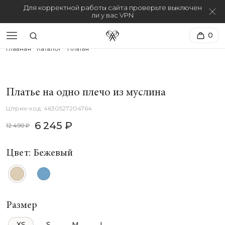
Для корректной работы сайта проверьте выключен
ли у вас VPN
0
Главная
Каталог
Платья
Платье на одно плечо из муслина
4630527204764
6 245 ₽
12 490 ₽
Цвет: Бежевый
Размер
XS
S
M
L