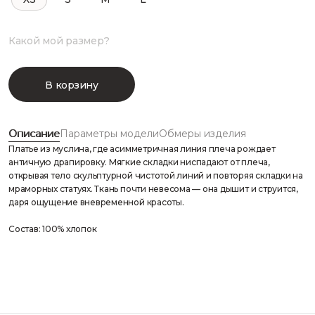
Какой мой размер?
В корзину
Описание
Параметры модели
Обмеры изделия
Платье из муслина, где асимметричная линия плеча рождает
античную драпировку. Мягкие складки ниспадают от плеча,
открывая тело скульптурной чистотой линий и повторяя складки на
мраморных статуях. Ткань почти невесома — она дышит и струится,
даря ощущение вневременной красоты.
Состав: 100% хлопок