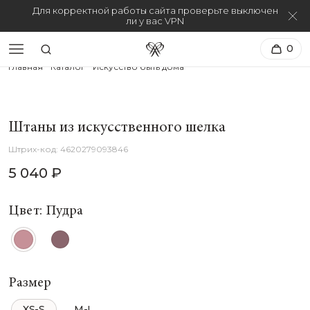
Для корректной работы сайта проверьте выключен
ли у вас VPN
0
Главная
Каталог
Искусство быть дома
Штаны из искусственного шелка
4620279093846
5 040 ₽
Цвет: Пудра
Размер
XS-S
M-L