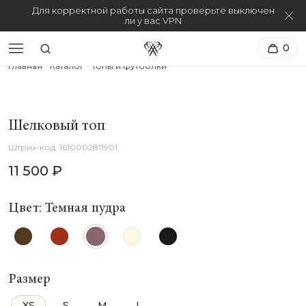
Для корректной работы сайта проверьте выключен
ли у вас VPN
0
Главная
Каталог
Топы и футболки
Шелковый топ
1610002811901
11 500 ₽
Цвет: Темная пудра
Размер
XS
S
M
L