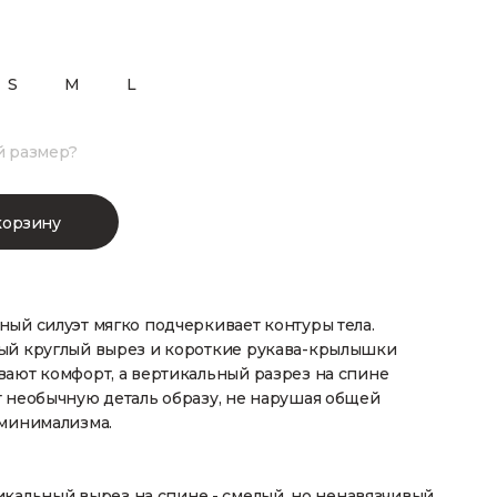
S
M
L
й размер?
корзину
ый силуэт мягко подчеркивает контуры тела.
ый круглый вырез и короткие рукава-крылышки
вают комфорт, а вертикальный разрез на спине
т необычную деталь образу, не нарушая общей
 минимализма.
кальный вырез на спине - смелый, но ненавязчивый