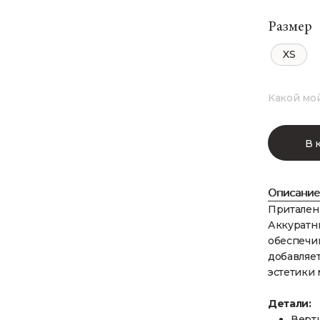
Размер
XS
Какой мо
В 
Описание
Приталенн
Аккуратн
обеспечи
добавляе
эстетики
Детали:
Верти