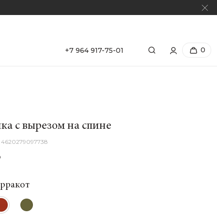
0
+7 964 917-75-01
ка с вырезом на спине
4620279097738
₽
ерракот