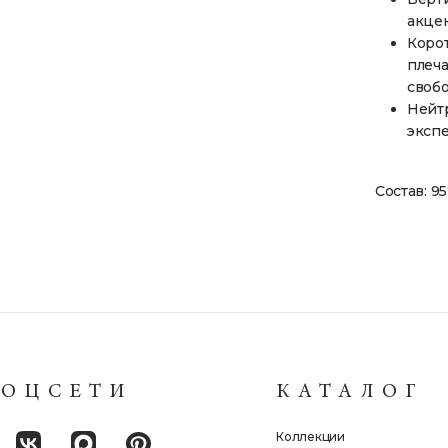
акцен
Корот
плеча
своб
Нейтр
эксп
Состав: 9
СОЦСЕТИ
КАТАЛОГ
Коллекции