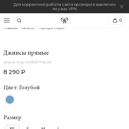
Для корректной работы сайта проверьте выключен
ли у вас VPN
0
Главная
Каталог
Город и Офис
Джинсы прямые
4678597716428
8 290 ₽
Цвет: Голубой
Размер
XS
S
M
L