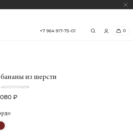
0
+7 964 917-75-01
бананы из шерсти
4620279096298
 080 ₽
ордо