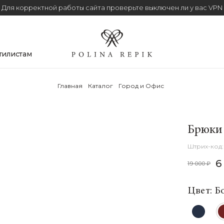
Для корректной работы сайта проверьте выключен ли у вас VPN
тилистам
Главная
Каталог
Город и Офис
Брюки 
6
19 000 ₽
Цвет: Б