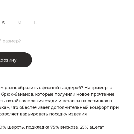
S
M
L
й размер?
корзину
м разнообразить офисный гардероб? Например, с
брюк-бананов, которые получили новое прочтение.
ть потайная молния сзади и вставки на резинках в
окам, что обеспечивает дополнительный комфорт при
озволяет варьировать посадку изделия.
00% шерсть, подкладка 75% вискоза, 25% ацетат