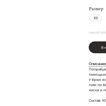
Размер
XS
Какой мо
В 
Описание
Попробуе
помощью 
У брюк ес
пояс по б
носке и п
Состав: 1