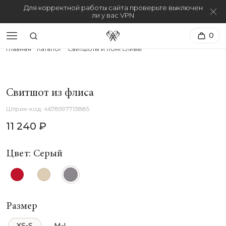
Для корректной работы сайта проверьте выключен
ли у вас VPN
0
Главная
Каталог
Свитшоты и лонгсливы
Свитшот из флиса
4678597713885
11 240 ₽
Цвет: Серый
Размер
XS-S
M-L