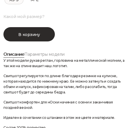
Какой мой размер?
В корзину
Описание
Параметры модели
У этой модели рукав реглан, горловина на металлической молнии, а
так же на спине вышит наш логотип.
Свитшот регулируется по длине благодаря резинке на кулиске,
которая находится по нижнему краю. Ее можно затянуть и создать
объем и напуск, зафиксировав на талии, либо расслабить, тогда
свитшот будет до середины бедра.
Свитшот комфортен для нОски начиная с осени и заканчивая
поздней весной.
Идеален в сочетании со штанами в этом же цвете и материале.
Состав: 100% полиэстер