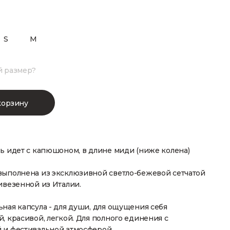
S
M
й размер?
корзину
ь идет с капюшоном, в длине миди (ниже колена)
выполнена из эксклюзивной светло-бежевой сетчатой
ивезенной из Италии.
ная капсула - для души, для ощущения себя
, красивой, легкой. Для полного единения с
 и фестивальной атмосферой.