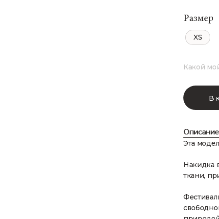
Размер
XS
Какой мо
В 
Описание
Эта модел
Накидка 
ткани, пр
Фестиваль
свободной
природой