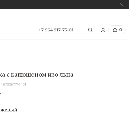
0
+7 964 917-75-01
а с капюшоном изо льна
4678597714431
₽
ежевый