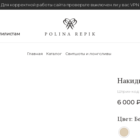
Для корректной работы сайта проверьте выключен ли у вас VPN
тилистам
Главная
Каталог
Свитшоты и лонгсливы
Накидк
6 000 
Цвет: Б