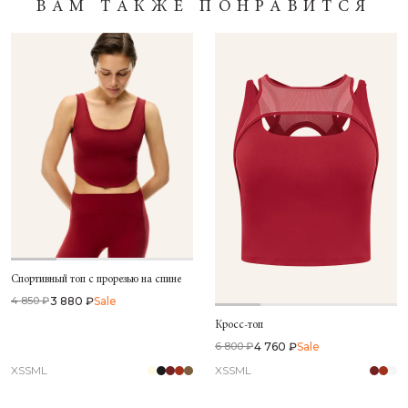
ВАМ ТАКЖЕ ПОНРАВИТСЯ
Спортивный топ с прорезью на спине
3 880 ₽
Sale
4 850 ₽
Кросс-топ
4 760 ₽
Sale
6 800 ₽
XS
S
M
L
XS
S
M
L