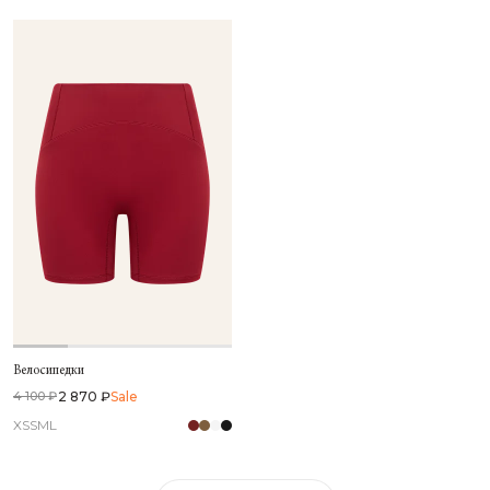
Велосипедки
2 870 ₽
Sale
4 100 ₽
XS
S
M
L