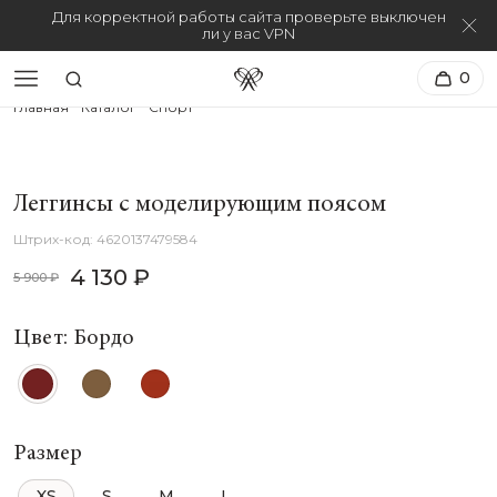
Для корректной работы сайта проверьте выключен
ли у вас VPN
0
Главная
Каталог
Спорт
Леггинсы с моделирующим поясом
4620137479584
4 130 ₽
5 900 ₽
Цвет: Бордо
Размер
XS
S
M
L