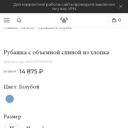
Для корректной работы сайта проверьте выключен
ли у вас VPN
0
Главная
Каталог
Рубашки и блузки
Рубашка с объемной спиной из хлопка
4620279099275
14 875 ₽
21 250 ₽
Цвет: Голубой
Размер
XS
M
L