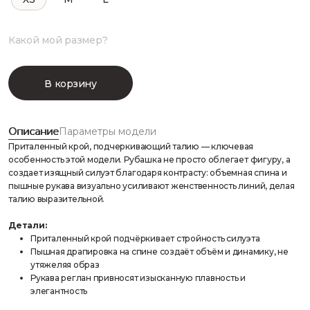
Какой мой размер?
В корзину
Описание
Параметры модели
Приталенный крой, подчеркивающий талию — ключевая
особенность этой модели. Рубашка не просто облегает фигуру, а
создает изящный силуэт благодаря контрасту: объемная спина и
пышные рукава визуально усиливают женственность линий, делая
талию выразительной.
Детали:
Приталенный крой подчёркивает стройность силуэта
Пышная драпировка на спине создаёт объём и динамику, не
утяжеляя образ
Рукава реглан привносят изысканную плавность и
элегантность