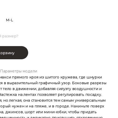
M-L
й размер?
корзину
Параметры модели
макси прямого кроя из шитого кружева, где шнурки
ся в выразительный графичный узор. Боковые разрезы
 тело в движении, добавляя силуэту воздушности и
Застежка на лентах позволяет регулировать посадку.
, но легкая, она становится тем самым универсальным
торый нужен и на пляже, и в городе. Накиньте поверх
ка, джинсов, шорт или мини-юбки, чтобы придать
авершенность и деликатно приглушить откровенную