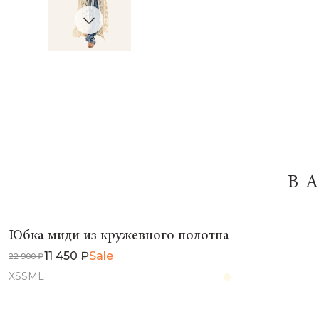
В
Юбка миди из кружевного полотна
11 450 ₽
Sale
22 900 ₽
XS
S
M
L