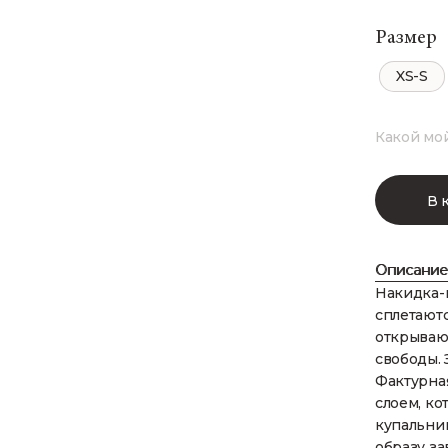
Размер
XS-S
Какой мо
В 
Описание
Накидка-
сплетают
открывают
свободы. 
Фактурная
слоем, ко
купальни
образу з