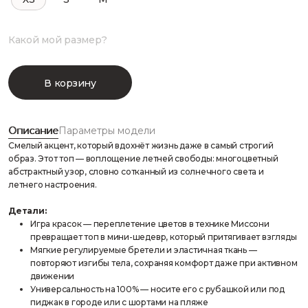
Какой мой размер?
В корзину
Описание
Параметры модели
Смелый акцент, который вдохнёт жизнь даже в самый строгий
образ. Этот топ — воплощение летней свободы: многоцветный
абстрактный узор, словно сотканный из солнечного света и
летнего настроения.
Детали:
Игра красок — переплетение цветов в технике Миссони
превращает топ в мини-шедевр, который притягивает взгляды
Мягкие регулируемые бретели и эластичная ткань —
повторяют изгибы тела, сохраняя комфорт даже при активном
движении
Универсальность на 100% — носите его с рубашкой или под
пиджак в городе или с шортами на пляже