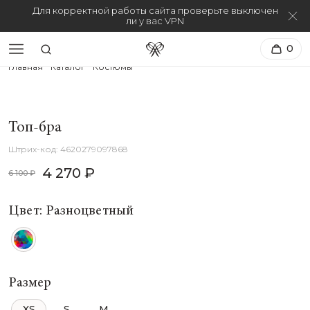
Для корректной работы сайта проверьте выключен
ли у вас VPN
0
Главная
Каталог
Костюмы
Топ-бра
4620279097868
4 270 ₽
6 100 ₽
Цвет: Разноцветный
Размер
XS
S
M