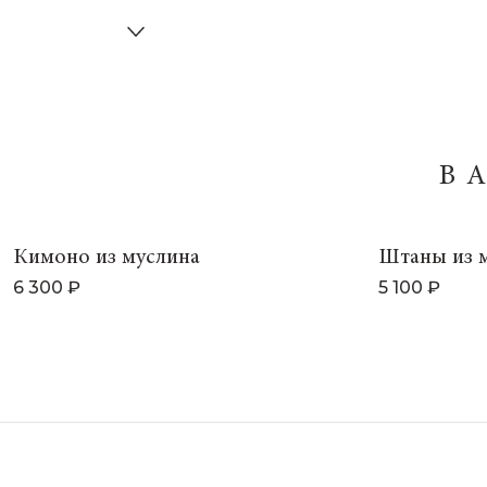
В
Кимоно из муслина
Штаны из 
6 300 ₽
5 100 ₽