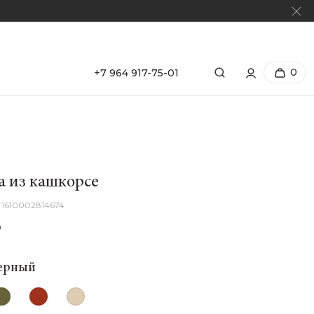
0
+7 964 917-75-01
а из кашкорсе
1610002814674
₽
ерный