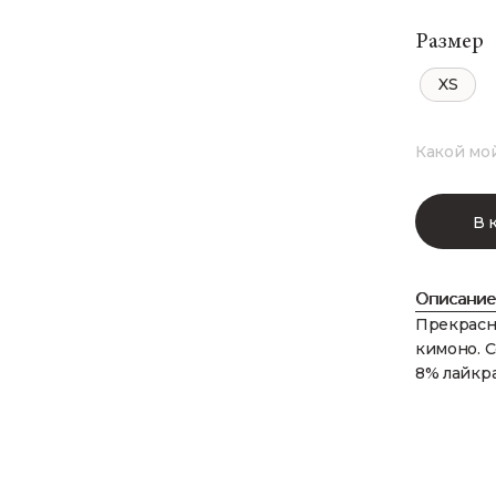
Размер
XS
Какой мо
В 
Описание
Прекрасн
кимоно. С
8% лайкр