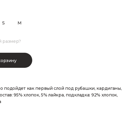
S
M
й размер?
корзину
о подойдет как первый слой под рубашки, кардиганы,
остав: 95% хлопок, 5% лайкра, подкладка: 92% хлопок,
а