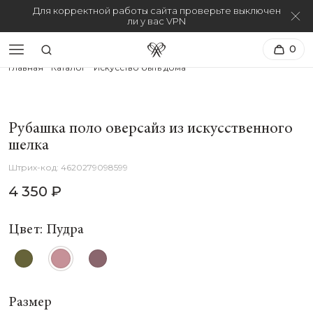
Для корректной работы сайта проверьте выключен
ли у вас VPN
0
Главная
Каталог
Искусство быть дома
Рубашка поло оверсайз из искусственного
шелка
4620279098599
4 350 ₽
Цвет: Пудра
Размер