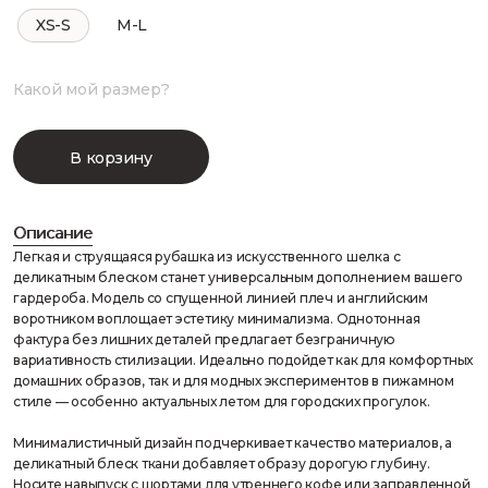
XS-S
M-L
Какой мой размер?
В корзину
Описание
Легкая и струящаяся рубашка из искусственного шелка с
деликатным блеском станет универсальным дополнением вашего
гардероба. Модель со спущенной линией плеч и английским
воротником воплощает эстетику минимализма. Однотонная
фактура без лишних деталей предлагает безграничную
вариативность стилизации. Идеально подойдет как для комфортных
домашних образов, так и для модных экспериментов в пижамном
стиле — особенно актуальных летом для городских прогулок.
Минималистичный дизайн подчеркивает качество материалов, а
деликатный блеск ткани добавляет образу дорогую глубину.
Носите навыпуск с шортами для утреннего кофе или заправленной