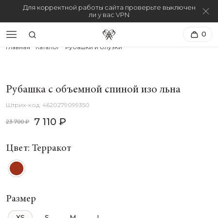
Для корректной работы сайта проверьте выключен
ли у вас VPN
0
Главная
Каталог
Рубашки и блузки
Рубашка с объемной спиной изо льна
4620279099350
7 110 ₽
23 700 ₽
Цвет: Терракот
Размер
XS
S
M
L