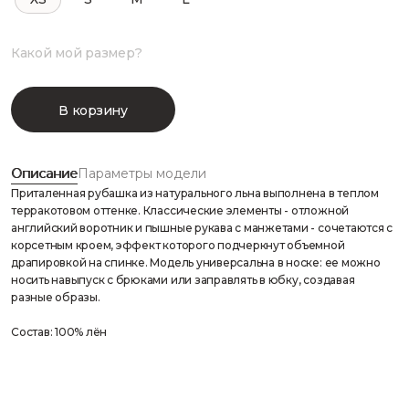
Какой мой размер?
В корзину
Описание
Параметры модели
Приталенная рубашка из натурального льна выполнена в теплом
терракотовом оттенке. Классические элементы - отложной
английский воротник и пышные рукава с манжетами - сочетаются с
корсетным кроем, эффект которого подчеркнут объемной
драпировкой на спинке. Модель универсальна в носке: ее можно
носить навыпуск с брюками или заправлять в юбку, создавая
разные образы.
Состав: 100% лён