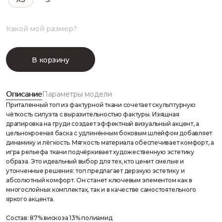
Какой мой размер?
В корзину
Описание
Параметры модели
Приталенный топ из фактурной ткани сочетает скульптурную
чёткость силуэта с выразительностью фактуры. Изящная
драпировка на груди создает эффектный визуальный акцент, а
цельнокроеная баска с удлинённым боковым шлейфом добавляет
динамику и лёгкость. Мягкость материала обеспечивает комфорт, а
игра рельефа ткани подчёркивает художественную эстетику
образа. Это идеальный выбор для тех, кто ценит смелые и
утонченные решения: топ предлагает дерзкую эстетику и
абсолютный комфорт. Он станет ключевым элементом как в
многослойных комплектах, так и в качестве самостоятельного
яркого акцента.
Состав: 87% вискоза 13% полиамид