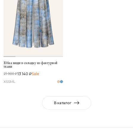
Юбка миди в складку из фактурной
ткани
13 140 ₽
Sale
21 900 ₽
XS
S
M
L
В каталог