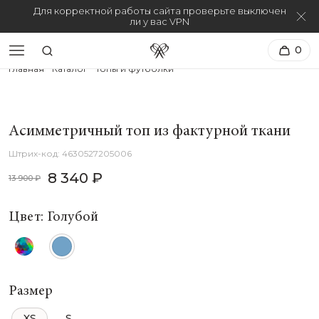
Для корректной работы сайта проверьте выключен
ли у вас VPN
0
Главная
Каталог
Топы и футболки
Асимметричный топ из фактурной ткани
4630527205006
8 340 ₽
13 900 ₽
Цвет: Голубой
Размер
XS
S