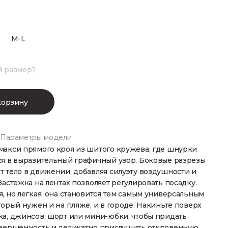
M-L
й размер?
корзину
Параметры модели
макси прямого кроя из шитого кружева, где шнурки
ся в выразительный графичный узор. Боковые разрезы
 тело в движении, добавляя силуэту воздушности и
Застежка на лентах позволяет регулировать посадку.
, но легкая, она становится тем самым универсальным
торый нужен и на пляже, и в городе. Накиньте поверх
ка, джинсов, шорт или мини-юбки, чтобы придать
авершенность и деликатно приглушить откровенную