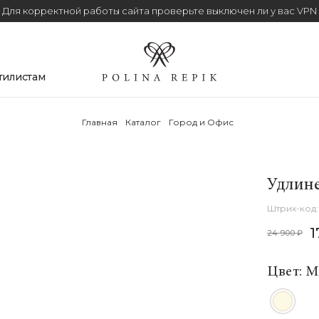
Для корректной работы сайта проверьте выключен ли у вас VPN
тилистам
Главная
Каталог
Город и Офис
Удлине
1
24 900 ₽
Цвет: 