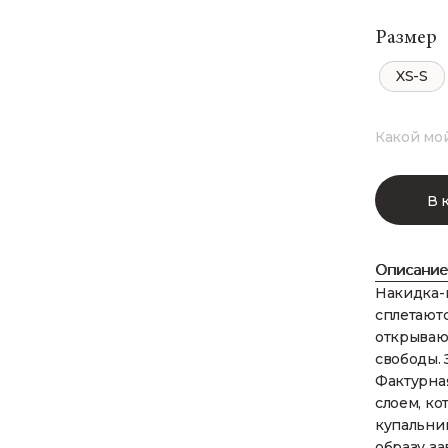
Размер
XS-S
Какой мо
В 
Описание
Накидка-
сплетают
открывают
свободы. 
Фактурная
слоем, ко
купальни
образу з