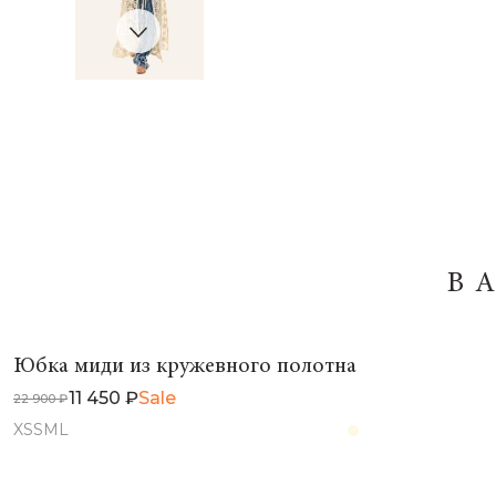
В
Юбка миди из кружевного полотна
11 450 ₽
Sale
22 900 ₽
XS
S
M
L