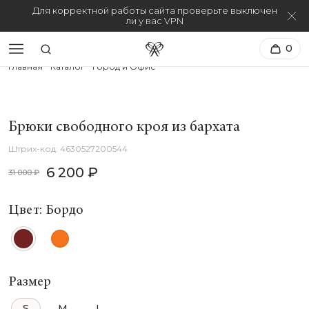
Для корректной работы сайта проверьте выключен
ли у вас VPN
0
Главная
Каталог
Город и Офис
Брюки свободного кроя из бархата
4630527200544
6 200 ₽
31 000 ₽
Цвет: Бордо
Размер
S
M
L