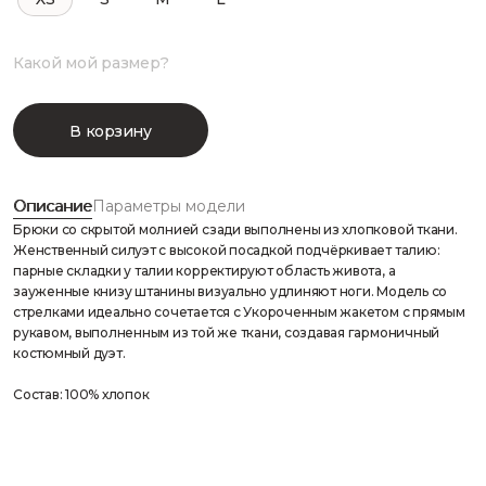
Какой мой размер?
В корзину
Описание
Параметры модели
Брюки со скрытой молнией сзади выполнены из хлопковой ткани.
Женственный силуэт с высокой посадкой подчёркивает талию:
парные складки у талии корректируют область живота, а
зауженные книзу штанины визуально удлиняют ноги. Модель со
стрелками идеально сочетается с Укороченным жакетом с прямым
рукавом, выполненным из той же ткани, создавая гармоничный
костюмный дуэт.
Состав: 100% хлопок