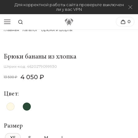
Для корректной работы сайта проверьте выключен
ли у вас VPN
0
Главная
Каталог
Брюки и шорты
Брюки бананы из хлопка
4620279099930
4 050 ₽
13 500 ₽
Цвет:
Размер
XS
S
M
L