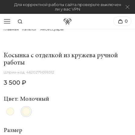
Для корректной работы сайта проверьте выключен
ли у вас VPN
0
Главная
Каталог
Аксессуары
Косынка с отделкой из кружева ручной
работы
4620279099312
3 500 ₽
Цвет: Молочный
Размер