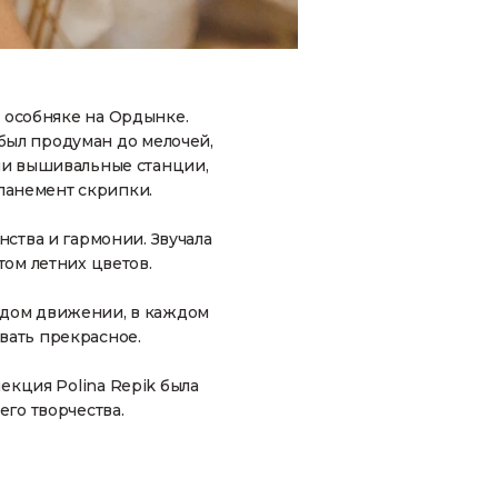
м особняке на Ордынке.
был продуман до мелочей,
ли вышивальные станции,
панемент скрипки.
нства и гармонии. Звучала
том летних цветов.
аждом движении, в каждом
вать прекрасное.
екция Polina Repik была
его творчества.