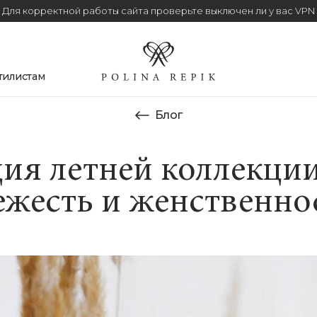
Для корректной работы сайта проверьте выключен ли у вас VPN
тилистам
Блог
ия летней коллекции:
ежесть и женственно