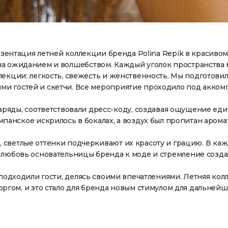
зентация летней коллекции бренда Polina Repik в красиво
а ожиданием и волшебством. Каждый уголок пространства 
екции: легкость, свежесть и женственность. Мы подготови
ями гостей и скетчи. Все мероприятие проходило под акком
наряды, соответствовали дресс-коду, создавая ощущение еди
мпанское искрилось в бокалах, а воздух был пропитан арома
х, светлые оттенки подчеркивают их красоту и грацию. В к
ь любовь основательницы бренда к моде и стремление созда
подходили гости, делясь своими впечатлениями. Летняя колл
оргом, и это стало для бренда новым стимулом для дальнейш