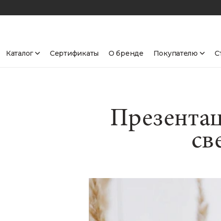
Каталог
Сертификаты
О бренде
Покупателю
С
Презентац
св