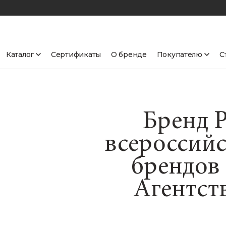
Каталог
Сертификаты
О бренде
Покупателю
С
Бренд P
всероссий
брендов
Агентст