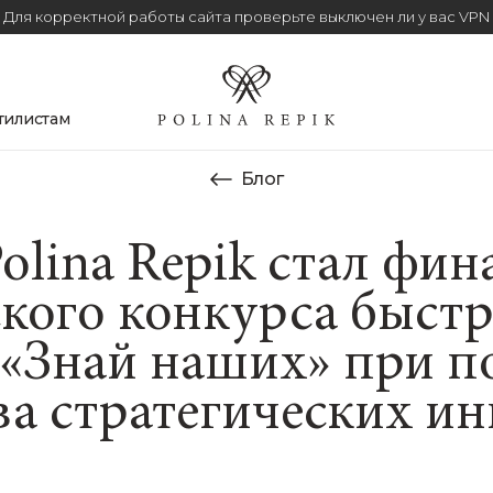
Для корректной работы сайта проверьте выключен ли у вас VPN
тилистам
Блог
olina Repik стал фи
ского конкурса быст
 «Знай наших» при п
ва стратегических ин