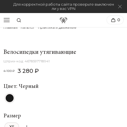
Для корректной работы сайта проверьте выключен
ли у вас VPN
0
Главная
Каталог
Практика и движение
Велосипедки утягивающие
4678597718941
3 280 ₽
4 100 ₽
Цвет: Черный
Размер
XS
L