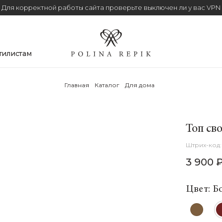
Для корректной работы сайта проверьте выключен ли у вас VPN
тилистам
Главная
Каталог
Для дома
Топ св
3 900 
Цвет: Б