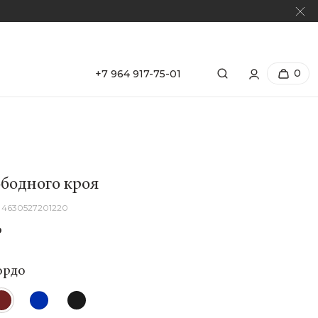
0
+7 964 917-75-01
ободного кроя
4630527201220
₽
ордо