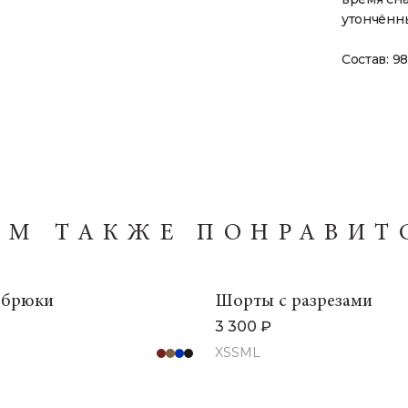
утончённы
Состав: 9
АМ ТАКЖЕ ПОНРАВИТ
 брюки
Шорты с разрезами
3 300 ₽
XS
S
M
L