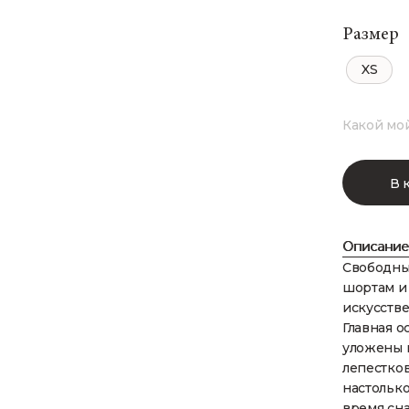
Размер
XS
Какой мо
В 
Описание
Свободны
шортам и
искусстве
Главная о
уложены 
лепестко
настольк
время сна