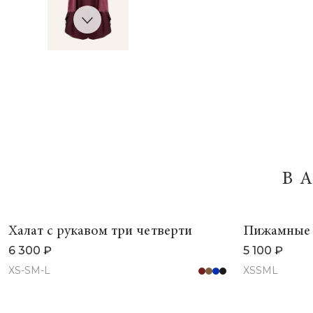
В
Халат с рукавом три четверти
Пижамные
6 300 ₽
5 100 ₽
XS-S
M-L
XS
S
M
L