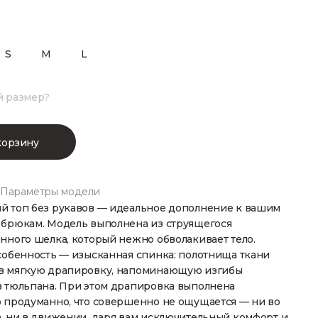
S
M
L
й размер?
корзину
Параметры модели
й топ без рукавов — идеальное дополнение к вашим
 брюкам. Модель выполнена из струящегося
нного шелка, который нежно обволакивает тело.
собенность — изысканная спинка: полотнища ткани
в мягкую драпировку, напоминающую изгибы
в тюльпана. При этом драпировка выполнена
о продуманно, что совершенно не ощущается — ни во
, ни в движении, даря вам исключительный комфорт и