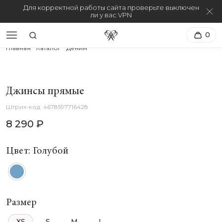
Для корректной работы сайта проверьте выключен
ли у вас VPN
0
Главная
Каталог
Деним
Джинсы прямые
4678597716428
8 290 ₽
Цвет: Голубой
Размер
XS
S
M
L