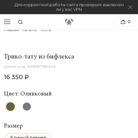
Для корректной работы сайта проверьте выключен
ли у вас VPN
0
Главная
Каталог
Йога
Трико-тату из бифлекса
4678597981406
16 350 ₽
Цвет: Оливковый
Размер
Единый размер