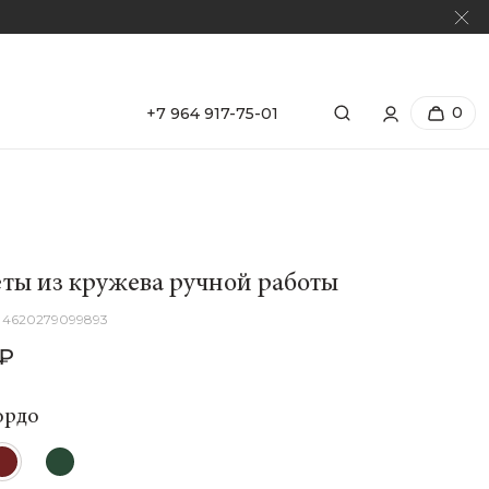
0
+7 964 917-75-01
ы из кружева ручной работы
4620279099893
 ₽
ордо