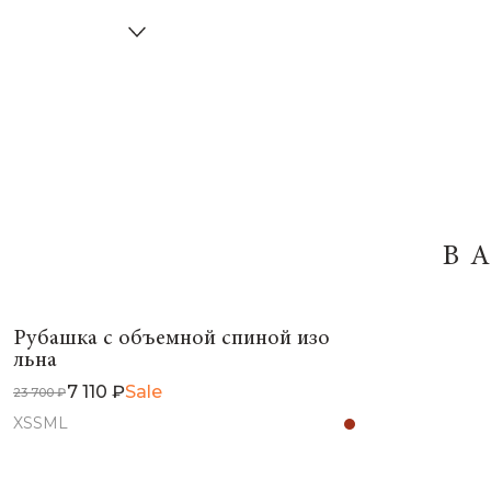
В
Рубашка с объемной спиной изо
льна
7 110 ₽
Sale
23 700 ₽
XS
S
M
L