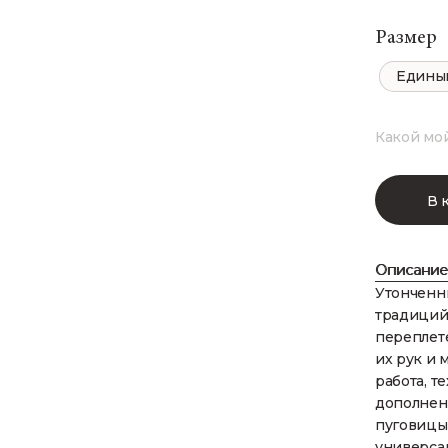
Размер
Едины
Какой мо
В 
Описание
Утонченн
традиций
переплет
их рук и 
работа, т
дополнен
пуговицы
универсал