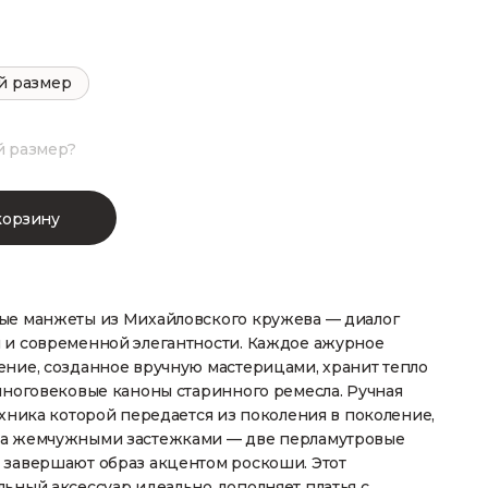
й размер
й размер?
корзину
ые манжеты из Михайловского кружева — диалог
 и современной элегантности. Каждое ажурное
ение, созданное вручную мастерицами, хранит тепло
многовековые каноны старинного ремесла. Ручная
ехника которой передается из поколения в поколение,
а жемчужными застежками — две перламутровые
 завершают образ акцентом роскоши. Этот
ьный аксессуар идеально дополняет платья с