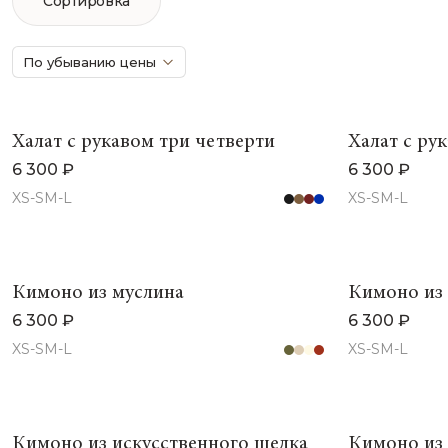
Сортировка
По убыванию цены
Халат с рукавом три четверти
Халат с ру
6 300 ₽
6 300 ₽
XS-S
M-L
XS-S
M-L
Кимоно из муслина
Кимоно из
6 300 ₽
6 300 ₽
XS-S
M-L
XS-S
M-L
Кимоно из искусственного шелка
Кимоно из 