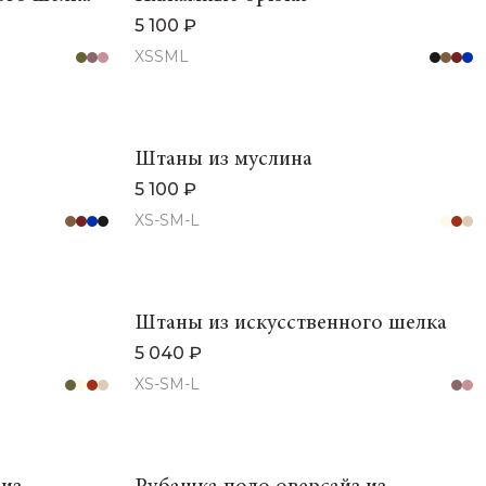
5 100 ₽
XS
S
M
L
Штаны из муслина
5 100 ₽
XS-S
M-L
Штаны из искусственного шелка
5 040 ₽
XS-S
M-L