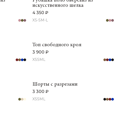
 из
Рубашка поло оверсайз из
искусственного шелка
4 350 ₽
XS-S
M-L
Топ свободного кроя
3 900 ₽
XS
S
M
L
Шорты с разрезами
3 300 ₽
XS
S
M
L