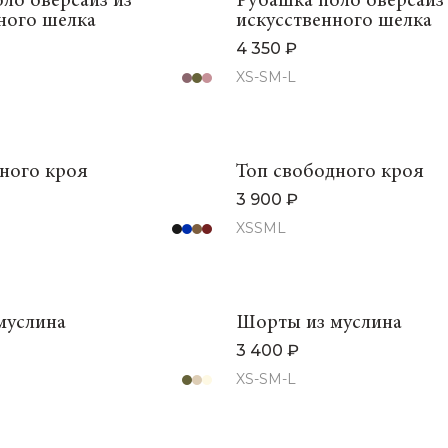
ло оверсайз из
Рубашка поло оверсайз
ного шелка
искусственного шелка
4 350 ₽
XS-S
M-L
ного кроя
Топ свободного кроя
3 900 ₽
XS
S
M
L
муслина
Шорты из муслина
3 400 ₽
XS-S
M-L