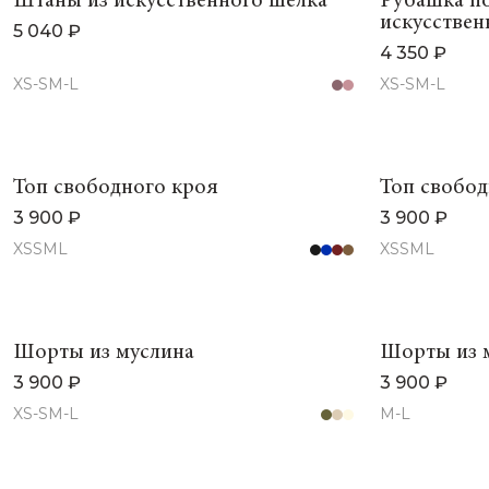
Штаны из искусственного шелка
Рубашка по
искусствен
5 040 ₽
4 350 ₽
XS-S
M-L
XS-S
M-L
Топ свободного кроя
Топ свобод
3 900 ₽
3 900 ₽
XS
S
M
L
XS
S
M
L
Шорты из муслина
Шорты из 
3 900 ₽
3 900 ₽
XS-S
M-L
M-L