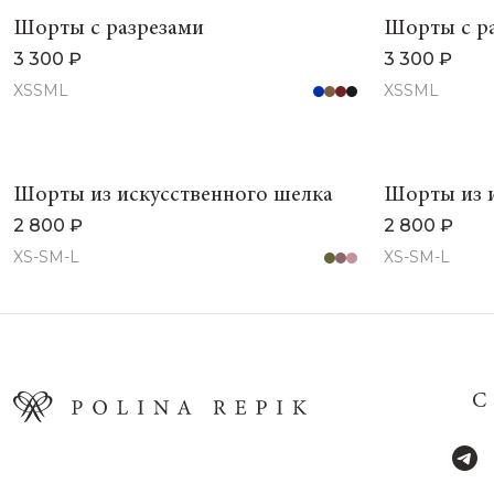
Шорты с разрезами
Шорты с р
3 300 ₽
3 300 ₽
XS
S
M
L
XS
S
M
L
Шорты из искусственного шелка
Шорты из и
2 800 ₽
2 800 ₽
XS-S
M-L
XS-S
M-L