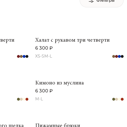
Фильтры
тверти
Халат с рукавом три четверти
6 300 ₽
XS-S
M-L
Кимоно из муслина
6 300 ₽
M-L
ого шелка
Пижамные брюки