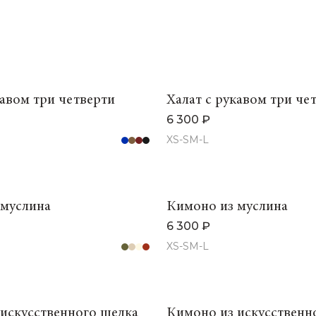
кавом три четверти
Халат с рукавом три че
6 300 ₽
XS-S
M-L
 муслина
Кимоно из муслина
6 300 ₽
XS-S
M-L
искусственного шелка
Кимоно из искусственн