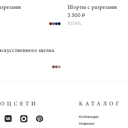
азрезами
Шорты с разрезами
3 300 ₽
XS
S
M
L
скусственного шелка
СОЦСЕТИ
КАТАЛОГ
Коллекции
Новинки