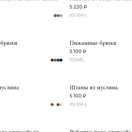
5 220 ₽
XS-S
M-L
 брюки
Пижамные брюки
5 100 ₽
XS
S
M
L
муслина
Штаны из муслина
5 100 ₽
XS-S
M-L