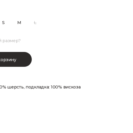
S
M
L
й размер?
корзину
00% шерсть, подкладка: 100% вискоза