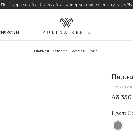
Для корректной работы сайта проверьте выключен ли у вас VPN
тилистам
Главная
Каталог
Город и Офис
Пиджа
46 350
Цвет: С