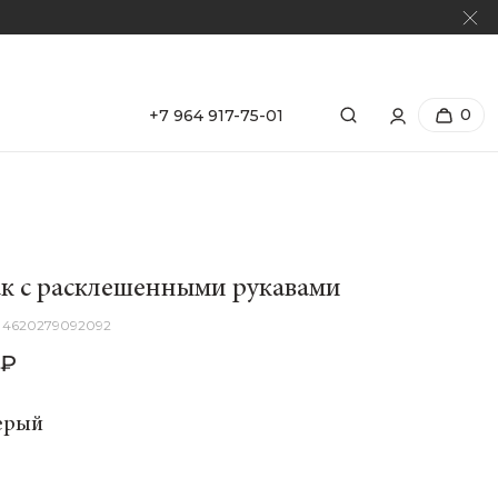
0
+7 964 917-75-01
к с расклешенными рукавами
4620279092092
 ₽
ерый