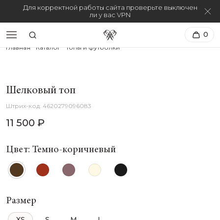
Для корректной работы сайта проверьте выключен
ли у вас VPN
0
Главная
Каталог
Топы и футболки
Шелковый топ
4620279096083
11 500 ₽
Цвет: Темно-коричневый
Размер
XS
S
M
L